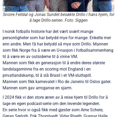
Snorre Felldal og Jonas Sundet besøkte Drillo i hans hjem, for
å lage Drillo-serien. Foto: Siggen
I norsk fotballs historie har det vært svært mange
personligheter som har betydd mye for mange. Enkelte mer
enn andre. Men få har betydd så mye som Drillo. Mannen
som fikk Norge fra å være en U-nasjon i fotballsammenheng
til å være en av outsiderne til å vinne VM.
Mannen som fikk en generasjon til å endre deres største
landslagsminne fra en scoring mot England i en
privatlandskamp, til å slå Brasil i et VM-sluttspill.
Mannen som fikk karnevalet i Rio de Janeiro til Oslos gater.
Mannen som gav arroganse en sjarm.
I 2024 fikk vi den store æren av å reise hjem til Drillo for å
lage en egen podcast-serie om den levende legenden.
En serie hvor vi også fikk med gjester som Arne Scheie,
Gøran Sørloth, Erik Thorstvedt, Vidar Riseth, Gunnar Halle,