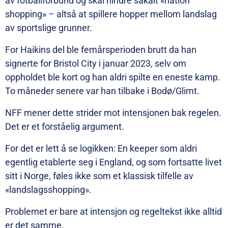
av fotballforbund og skal hindre såkalt «nation
shopping» – altså at spillere hopper mellom landslag
av sportslige grunner.
For Haikins del ble femårsperioden brutt da han
signerte for Bristol City i januar 2023, selv om
oppholdet ble kort og han aldri spilte en eneste kamp.
To måneder senere var han tilbake i Bodø/Glimt.
NFF mener dette strider mot intensjonen bak regelen.
Det er et forståelig argument.
For det er lett å se logikken: En keeper som aldri
egentlig etablerte seg i England, og som fortsatte livet
sitt i Norge, føles ikke som et klassisk tilfelle av
«landslagsshopping».
Problemet er bare at intensjon og regeltekst ikke alltid
er det samme.