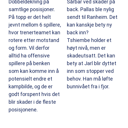
Dobbeldekning på
Sårbar ved skader på
samtlige posisjoner.
back. Pallas ble nylig
På topp er det helt
sendt til Ranheim. Det
jevnt mellom 6 spillere,
kan kanskje bety ny
hvor trenerteamet kan
back inn?
rotere etter motstand
Tshiembe holder et
og form. Vil derfor
høyt nivå, men er
alltid ha offensive
skadeutsatt. Det kan
spillere på benken
bety at Jarl blir dyttet
som kan komme inn å
inn som stopper ved
potensielt endre et
behov. Han må løfte
kampbilde, og de er
bunnivået fra i fjor.
godt forspent hvis det
blir skader i de fleste
posisjonene.