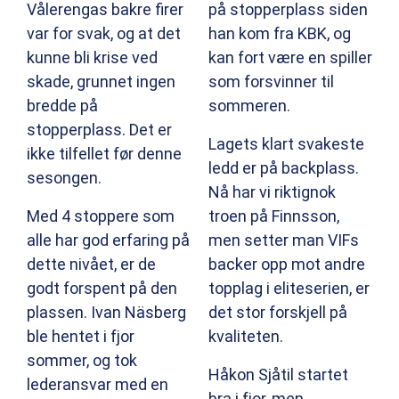
Vålerengas bakre firer
på stopperplass siden
var for svak, og at det
han kom fra KBK, og
kunne bli krise ved
kan fort være en spiller
skade, grunnet ingen
som forsvinner til
bredde på
sommeren.
stopperplass. Det er
Lagets klart svakeste
ikke tilfellet før denne
ledd er på backplass.
sesongen.
Nå har vi riktignok
Med 4 stoppere som
troen på Finnsson,
alle har god erfaring på
men setter man VIFs
dette nivået, er de
backer opp mot andre
godt forspent på den
topplag i eliteserien, er
plassen. Ivan Näsberg
det stor forskjell på
ble hentet i fjor
kvaliteten.
sommer, og tok
Håkon Sjåtil startet
lederansvar med en
bra i fjor, men