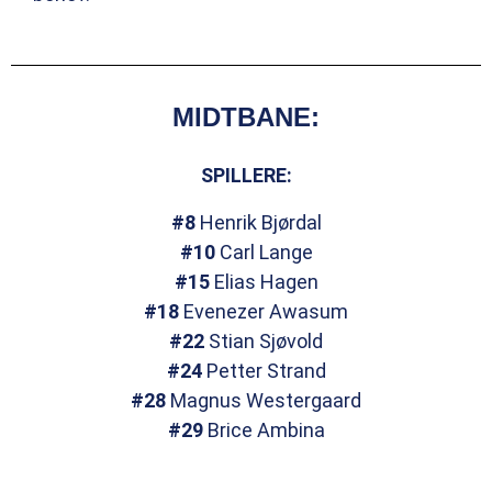
MIDTBANE:
SPILLERE:
#8
Henrik Bjørdal
#10
Carl Lange
#15
Elias Hagen
#18
Evenezer Awasum
#22
Stian Sjøvold
#24
Petter Strand
#28
Magnus Westergaard
#29
Brice Ambina