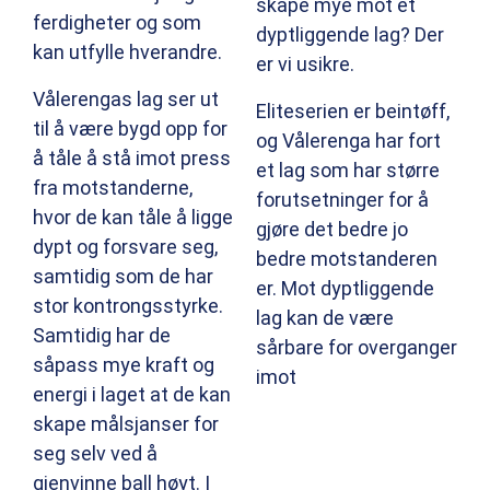
skape mye mot et
ferdigheter og som
dyptliggende lag? Der
kan utfylle hverandre.
er vi usikre.
Vålerengas lag ser ut
Eliteserien er beintøff,
til å være bygd opp for
og Vålerenga har fort
å tåle å stå imot press
et lag som har større
fra motstanderne,
forutsetninger for å
hvor de kan tåle å ligge
gjøre det bedre jo
dypt og forsvare seg,
bedre motstanderen
samtidig som de har
er. Mot dyptliggende
stor kontrongsstyrke.
lag kan de være
Samtidig har de
sårbare for overganger
såpass mye kraft og
imot
energi i laget at de kan
skape målsjanser for
seg selv ved å
gjenvinne ball høyt. I