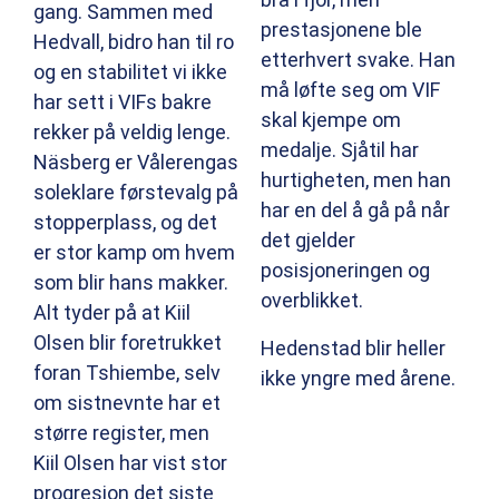
gang. Sammen med
prestasjonene ble
Hedvall, bidro han til ro
etterhvert svake. Han
og en stabilitet vi ikke
må løfte seg om VIF
har sett i VIFs bakre
skal kjempe om
rekker på veldig lenge.
medalje. Sjåtil har
Näsberg er Vålerengas
hurtigheten, men han
soleklare førstevalg på
har en del å gå på når
stopperplass, og det
det gjelder
er stor kamp om hvem
posisjoneringen og
som blir hans makker.
overblikket.
Alt tyder på at Kiil
Olsen blir foretrukket
Hedenstad blir heller
foran Tshiembe, selv
ikke yngre med årene.
om sistnevnte har et
større register, men
Kiil Olsen har vist stor
progresjon det siste