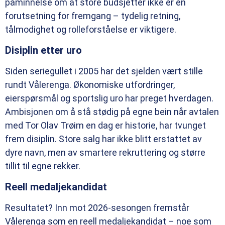
påminnelse om at store budsjetter ikke er en
forutsetning for fremgang – tydelig retning,
tålmodighet og rolleforståelse er viktigere.
Disiplin etter uro
Siden seriegullet i 2005 har det sjelden vært stille
rundt Vålerenga. Økonomiske utfordringer,
eierspørsmål og sportslig uro har preget hverdagen.
Ambisjonen om å stå stødig på egne bein når avtalen
med Tor Olav Trøim en dag er historie, har tvunget
frem disiplin. Store salg har ikke blitt erstattet av
dyre navn, men av smartere rekruttering og større
tillit til egne rekker.
Reell medaljekandidat
Resultatet? Inn mot 2026-sesongen fremstår
Vålerenga som en reell medaljekandidat – noe som