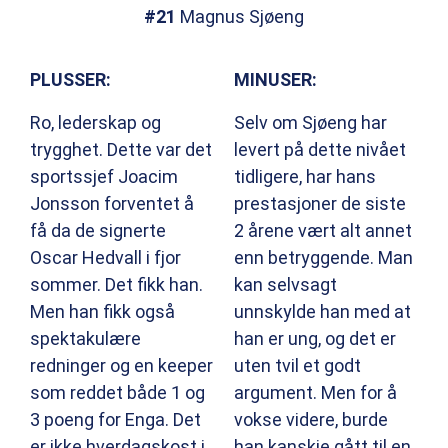
#21
Magnus Sjøeng
PLUSSER:
MINUSER:
Ro, lederskap og
Selv om Sjøeng har
trygghet. Dette var det
levert på dette nivået
sportssjef Joacim
tidligere, har hans
Jonsson forventet å
prestasjoner de siste
få da de signerte
2 årene vært alt annet
Oscar Hedvall i fjor
enn betryggende. Man
sommer. Det fikk han.
kan selvsagt
Men han fikk også
unnskylde han med at
spektakulære
han er ung, og det er
redninger og en keeper
uten tvil et godt
som reddet både 1 og
argument. Men for å
3 poeng for Enga. Det
vokse videre, burde
er ikke hverdagskost i
han kanskje gått til en