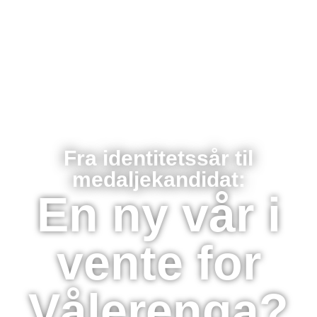
Fra identitetssår til
medaljekandidat:
En ny vår i
vente for
Vålerenga?