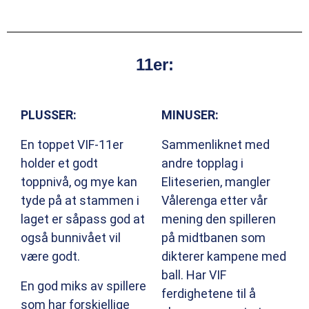
11er:
PLUSSER:
MINUSER:
En toppet VIF-11er
Sammenliknet med
holder et godt
andre topplag i
toppnivå, og mye kan
Eliteserien, mangler
tyde på at stammen i
Vålerenga etter vår
laget er såpass god at
mening den spilleren
også bunnivået vil
på midtbanen som
være godt.
dikterer kampene med
ball. Har VIF
En god miks av spillere
ferdighetene til å
som har forskjellige