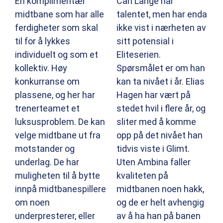
En komplimentær
Carl Lange har
midtbane som har alle
talentet, men har enda
ferdigheter som skal
ikke vist i nærheten av
til for å lykkes
sitt potensial i
individuelt og som et
Eliteserien.
kollektiv. Høy
Spørsmålet er om han
konkurranse om
kan ta nivået i år. Elias
plassene, og her har
Hagen har vært på
trenerteamet et
stedet hvil i flere år, og
luksusproblem. De kan
sliter med å komme
velge midtbane ut fra
opp på det nivået han
motstander og
tidvis viste i Glimt.
underlag. De har
Uten Ambina faller
muligheten til å bytte
kvaliteten på
innpå midtbanespillere
midtbanen noen hakk,
om noen
og de er helt avhengig
underpresterer, eller
av å ha han på banen