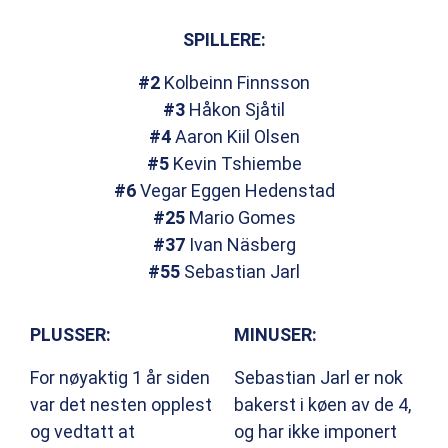
SPILLERE:
#2
Kolbeinn Finnsson
#3
Håkon Sjåtil
#4
Aaron Kiil Olsen
#5
Kevin Tshiembe
#6
Vegar Eggen Hedenstad
#25
Mario Gomes
#37
Ivan Näsberg
#55
Sebastian Jarl
PLUSSER:
MINUSER:
For nøyaktig 1 år siden
Sebastian Jarl er nok
var det nesten opplest
bakerst i køen av de 4,
og vedtatt at
og har ikke imponert