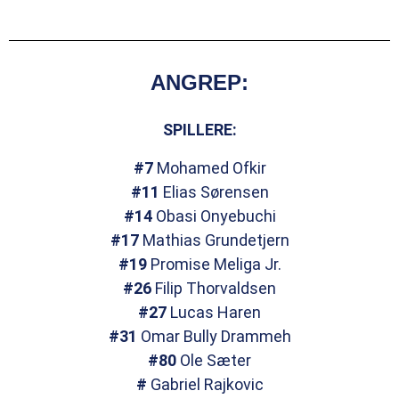
ANGREP:
SPILLERE:
#7
Mohamed Ofkir
#11
Elias Sørensen
#14
Obasi Onyebuchi
#17
Mathias Grundetjern
#19
Promise Meliga Jr.
#26
Filip Thorvaldsen
#27
Lucas Haren
#31
Omar Bully Drammeh
#80
Ole Sæter
#
Gabriel Rajkovic