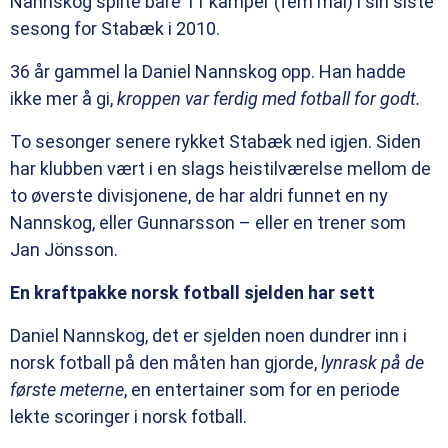
Nannskog spilte bare 11 kamper (fem mål) i sin siste
sesong for Stabæk i 2010.
36 år gammel la Daniel Nannskog opp. Han hadde
ikke mer å gi,
kroppen var ferdig med fotball for godt.
To sesonger senere rykket Stabæk ned igjen. Siden
har klubben vært i en slags heistilværelse mellom de
to øverste divisjonene, de har aldri funnet en ny
Nannskog, eller Gunnarsson – eller en trener som
Jan Jönsson.
En kraftpakke norsk fotball sjelden har sett
Daniel Nannskog, det er sjelden noen dundrer inn i
norsk fotball på den måten han gjorde,
lynrask på de
første meterne
, en entertainer som for en periode
lekte scoringer i norsk fotball.