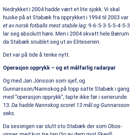
Nedrykket i 2004 hadde vært et lite sjokk. Vi skal
huske på at Stabæk fra opprykket i 1994 til 2003 var
et av norsk fotballs mest stabile lag
: 9-6-5-3-5-5-4-5-3
lar seg absolutt høre. Men i 2004 skvatt hele Bærum
da Stabæk snublet seg ut av Eliteserien.
Det var på tide å tenke nytt.
Operasjon opprykk – og et målfarlig radarpar
Og med Jan Jönsson som sjef, og
Gunnarsson/Nannskog på topp satte Stabæk i gang
med “operasjon opprykk”, tapte ikke før i serierunde
13.
Da hadde Nannskog scoret 13 mål og Gunnarsson
seks.
Da sesongen var slutt sto Stabæk der som Obos-
vinner, med kun tre tap (to av dem mot Skeid),