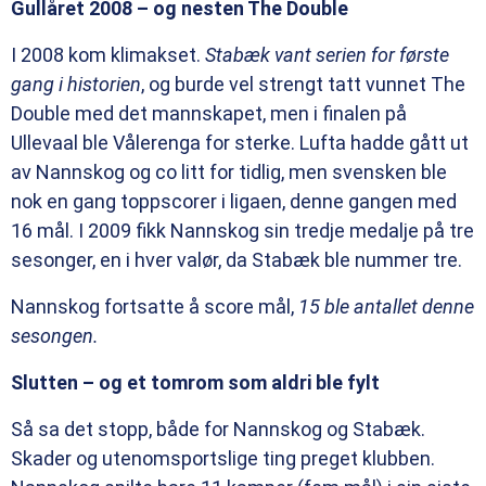
Gullåret 2008 – og nesten The Double
I 2008 kom klimakset.
Stabæk vant serien for første
gang i historien
, og burde vel strengt tatt vunnet The
Double med det mannskapet, men i finalen på
Ullevaal ble Vålerenga for sterke. Lufta hadde gått ut
av Nannskog og co litt for tidlig, men svensken ble
nok en gang toppscorer i ligaen, denne gangen med
16 mål. I 2009 fikk Nannskog sin tredje medalje på tre
sesonger, en i hver valør, da Stabæk ble nummer tre.
Nannskog fortsatte å score mål,
15 ble antallet denne
sesongen.
Slutten – og et tomrom som aldri ble fylt
Så sa det stopp, både for Nannskog og Stabæk.
Skader og utenomsportslige ting preget klubben.