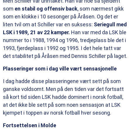
Men Schiller var unntaket. Han var noe så sjeldent
som
en stabil og offensiv back
, som nærmest gikk
som en klokke i 10 sesonger på Åråsen. Og det er
liten tvil om at Schiller var en suksess:
Seriegull med
LSK i 1989, 21 av 22 kamper.
Han var med da LSK ble
nummer to i 1988, 1994 og 1996, tredjeplass ble det i
1993, fjerdeplass i 1992 og 1995. I det hele tatt var
det stabilitet på Åråsen med Dennis Schiller på laget.
Plasseringer som i dag ville vært sensasjonelle
I dag hadde disse plasseringene vært sett på som
ganske voldsomt. Men på den tiden var det fortsatt
så kort tid siden LSK hadde dominert i norsk fotball,
at det ikke ble sett på som noen sensasjon at LSK
kjempet i toppen av norsk fotball hver sesong.
Fortsettelsen i Molde