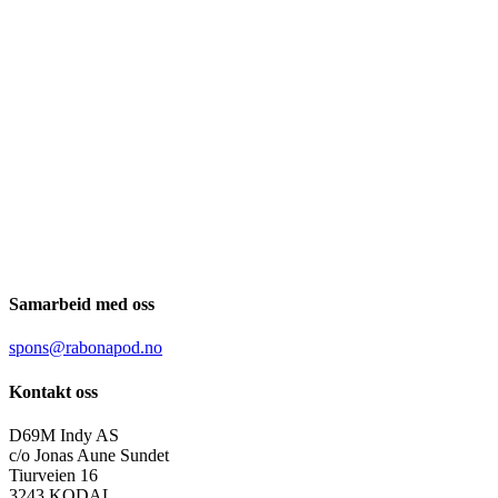
Samarbeid med oss
spons@rabonapod.no
Kontakt oss
D69M Indy AS
c/o Jonas Aune Sundet
Tiurveien 16
3243 KODAL