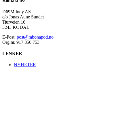
Kontakt oss
D69M Indy AS
c/o Jonas Aune Sundet
Tiurveien 16
3243 KODAL
E-Post:
post@rabonapod.no
Org.nr. 917 856 753
LENKER
NYHETER