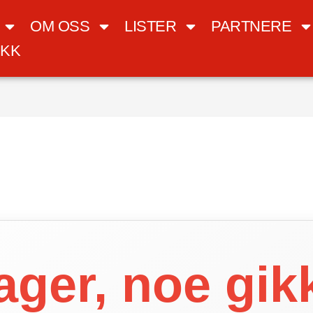
OM OSS
LISTER
PARTNERE
IKK
ager, noe gikk