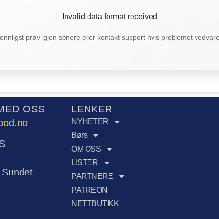
Invalid data format received
ennligst prøv igjen senere eller kontakt support hvis problemet vedvare
MED OSS
LENKER
pod.no
NYHETER
Børs
S
OM OSS
LISTER
 Sundet
PARTNERE
PATREON
NETTBUTIKK