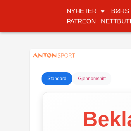
NYHETER
BØRS
PATREON
NETTBUT
Standard
Gjennomsnitt
Bekl