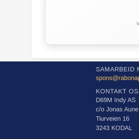
V
SAMARBEID 
spons@rabona
KONTAKT OS
D69M Indy AS
c/o Jonas Aune
Tiurveien 16
3243 KODAL